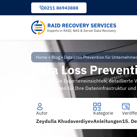
Inhalt
0211 86943888
springen
Home
»
Blog
»
Data Loss Prevention für Unternehme
Data Loss Prevent
Entdecken Sie Experteneinsichten, detaillierte 
Entscheidungen für Ihre Dateninfrastruktur und 
Autor
Kategorie
Veröffe
Zeydulla Khudaverdiyev
Anleitungen
15. D