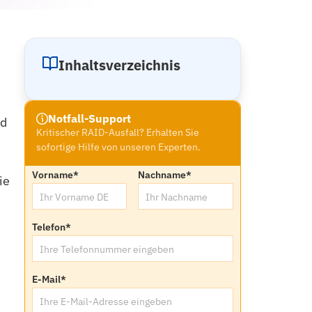
Inhaltsverzeichnis
Notfall-Support
nd
Kritischer RAID-Ausfall? Erhalten Sie
sofortige Hilfe von unseren Experten.
Vorname
*
Nachname
*
ie
Telefon
*
E-Mail
*