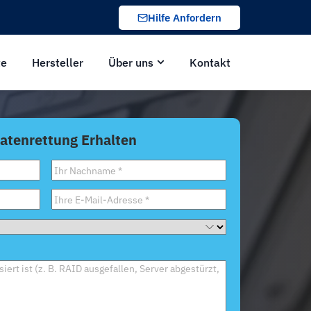
Hilfe Anfordern
te
Hersteller
Über uns
Kontakt
Datenrettung Erhalten
Nachname
*
E-
Mail
*