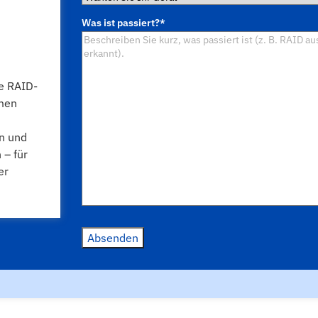
Sie
Was ist passiert?
*
Ihr
Gerät
*
e RAID-
hmen
en und
– für
er
Absenden