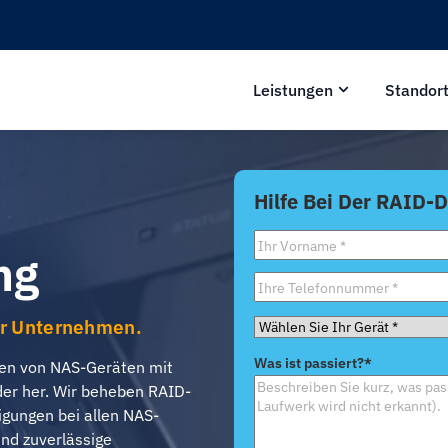
Leistungen
Standor
Hilfe Bei Der RAID-
Vorname
*
ng
Telefon
*
ür Unternehmen.
Wählen
Sie
Was ist passiert?
*
aten von NAS-Geräten mit
Ihr
der her. Wir beheben RAID-
Gerät
*
gungen bei allen NAS-
und zuverlässige