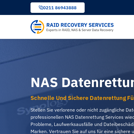
Inhalt
0211 86943888
springen
NAS Datenrettu
Schnelle Und Sichere Datenrettung F
Stellen Sie verlorene oder nicht zugängliche D
professionellen NAS Datenrettung Services wie
Probleme, Laufwerksausfälle und Dateibeschädi
Marken. Vertrauen Sie auf uns für eine sichere 