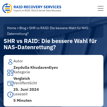
Inhalt
springen
Home
»
Blog
»
SHR vs RAID: Die bessere Wahl für NAS-
Datenrettung?
SHR vs RAID: Die bessere Wahl für
NAS-Datenrettung?
Autor
Zeydulla Khudaverdiyev
Kategorie
Vergleich
Veröffentlicht
25. Juni 2024
Lesezeit
5 Minuten