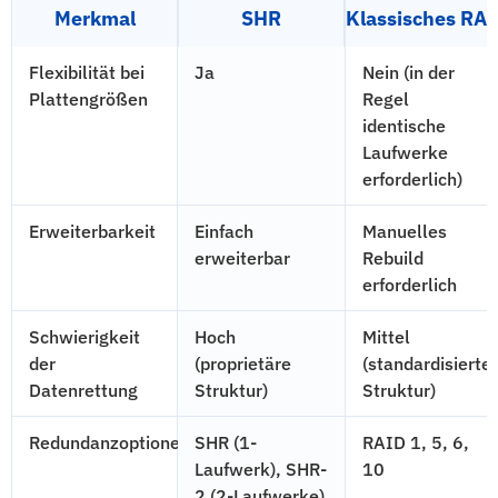
Merkmal
SHR
Klassisches RA
Flexibilität bei
Ja
Nein (in der
Plattengrößen
Regel
identische
Laufwerke
erforderlich)
Erweiterbarkeit
Einfach
Manuelles
erweiterbar
Rebuild
erforderlich
Schwierigkeit
Hoch
Mittel
der
(proprietäre
(standardisierte
Datenrettung
Struktur)
Struktur)
Redundanzoptionen
SHR (1-
RAID 1, 5, 6,
Laufwerk), SHR-
10
2 (2-Laufwerke)