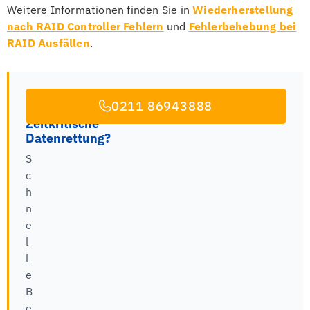
Weitere Informationen finden Sie in
Wiederherstellung
nach RAID Controller Fehlern
und
Fehlerbehebung bei
RAID Ausfällen
.
0211 86943888
Zeitkritische
Datenrettung?
S
c
h
n
e
l
l
e
B
e