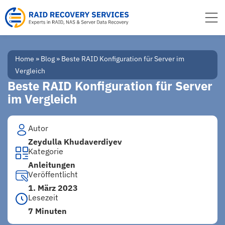
Inhalt
springen
Home
»
Blog
»
Beste RAID Konfiguration für Server im
Vergleich
Beste RAID Konfiguration für Server
im Vergleich
Autor
Zeydulla Khudaverdiyev
Kategorie
Anleitungen
Veröffentlicht
1. März 2023
Lesezeit
7 Minuten